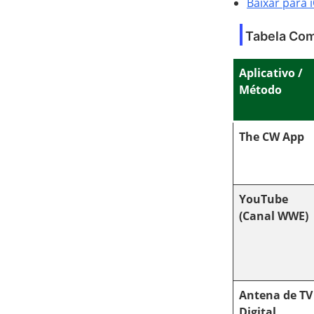
Baixar para 
Tabela Com
Aplicativo /
Método
The CW App
YouTube
(Canal WWE)
Antena de TV
Digital