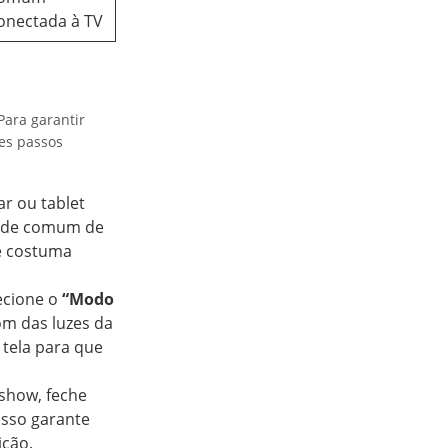
onectada à TV
ara garantir
tes passos
ar ou tablet
rede comum de
ue costuma
ecione o
“Modo
tom das luzes da
 tela para que
 show, feche
Isso garante
ição.