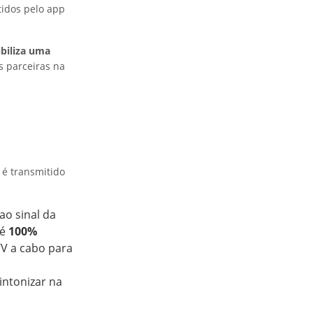
tidos pelo app
biliza uma
s parceiras na
, é transmitido
ao sinal da
 é
100%
V a cabo para
sintonizar na