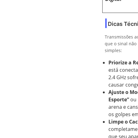
Dicas Técn
Transmissões ao
que o sinal não
simples:
Priorize a R
está conect
2.4 GHz sofr
causar conge
Ajuste o Mo
Esporte”
ou
arena e cans
os golpes em
Limpe o Cac
completamen
que seu apar