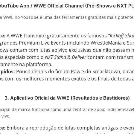
 YouTube App / WWE Official Channel (Pré-Shows e NXT PL
 da WWE no YouTube é uma das ferramentas gratuitas mais potentes
ce:
A WWE transmite gratuitamente os famosos
“Kickoff Sho
 grandes Premium Live Events (incluindo WrestleMania e S
ows contam com lutas ao vivo exclusivas que não passam n
os especiais como o
NXT Stand & Deliver
contam com transmis
tamente na plataforma.
pidos:
Pouco depois do fim do Raw e do SmackDown, o cana
s com os melhores momentos exatos e os finais de todas a
3. Aplicativo Oficial da WWE (Resultados e Bastidores)
incipal da marca funciona como uma central de apoio indispensáve
 vivo.
ce:
Embora a reprodução de lutas completas antigas e even