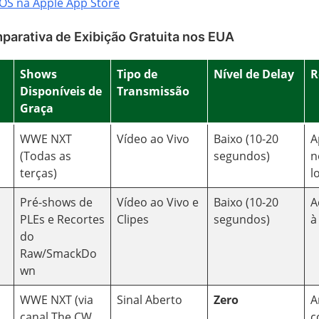
iOS na Apple App Store
parativa de Exibição Gratuita nos EUA
Shows
Tipo de
Nível de Delay
R
Disponíveis de
Transmissão
Graça
WWE NXT
Vídeo ao Vivo
Baixo (10-20
A
(Todas as
segundos)
n
terças)
l
Pré-shows de
Vídeo ao Vivo e
Baixo (10-20
A
PLEs e Recortes
Clipes
segundos)
à
do
Raw/SmackDo
wn
WWE NXT (via
Sinal Aberto
Zero
A
canal The CW
c