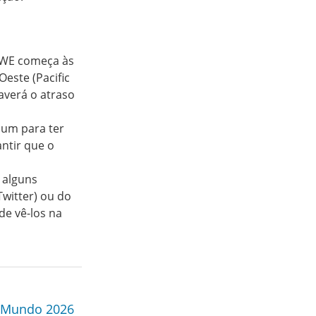
WWE começa às
Oeste (Pacific
averá o atraso
mum para ter
ntir que o
 alguns
Twitter) ou do
de vê-los na
 Mundo 2026