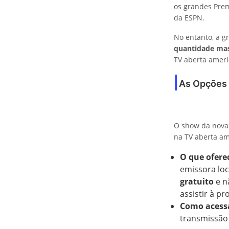
os grandes Prem
da ESPN.
No entanto, a 
quantidade mas
TV aberta ameri
As Opções O
O show da nova
na TV aberta am
O que ofere
emissora loc
gratuito
e n
assistir à p
Como acess
transmissão 