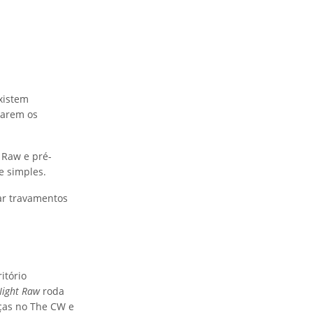
existem
harem os
 Raw e pré-
e simples.
nar travamentos
itório
ight Raw
roda
ças no The CW e