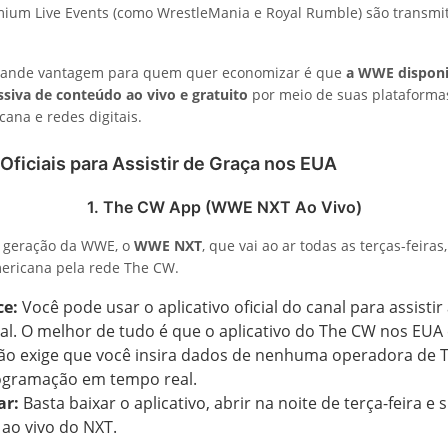
ium Live Events (como WrestleMania e Royal Rumble) são transmi
grande vantagem para quem quer economizar é que
a WWE disponi
siva de conteúdo ao vivo e gratuito
por meio de suas plataforma
cana e redes digitais.
ficiais para Assistir de Graça nos EUA
1. The CW App (WWE NXT Ao Vivo)
 geração da WWE, o
WWE NXT
, que vai ao ar todas as terças-feiras
ericana pela rede The CW.
ce:
Você pode usar o aplicativo oficial do canal para assistir 
al. O melhor de tudo é que o aplicativo do The CW nos EUA
ão exige que você insira dados de nenhuma operadora de T
rogramação em tempo real.
ar:
Basta baixar o aplicativo, abrir na noite de terça-feira e 
ao vivo do NXT.