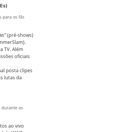
Es)
 para os fãs
ws”
(pré-shows)
ummerSlam).
a TV. Além
sões oficiais
l posta clipes
s lutas da
l durante as
tos ao vivo