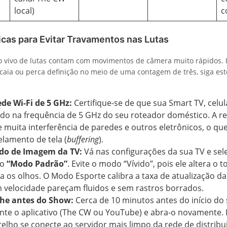
local)
c
icas para Evitar Travamentos nas Lutas
 vivo de lutas contam com movimentos de câmera muito rápidos. P
 caia ou perca definição no meio de uma contagem de três, siga es
ede Wi-Fi de 5 GHz:
Certifique-se de que sua Smart TV, celul
ado na frequência de 5 GHz do seu roteador doméstico. A 
e muita interferência de paredes e outros eletrônicos, o q
lamento de tela (
buffering
).
do de Imagem da TV:
Vá nas configurações da sua TV e sel
 o
“Modo Padrão”
. Evite o modo “Vívido”, pois ele altera o 
a os olhos. O Modo Esporte calibra a taxa de atualização da
 velocidade pareçam fluidos e sem rastros borrados.
he antes do Show:
Cerca de 10 minutos antes do início do
te o aplicativo (The CW ou YouTube) e abra-o novamente. 
elho se conecte ao servidor mais limpo da rede de distribu