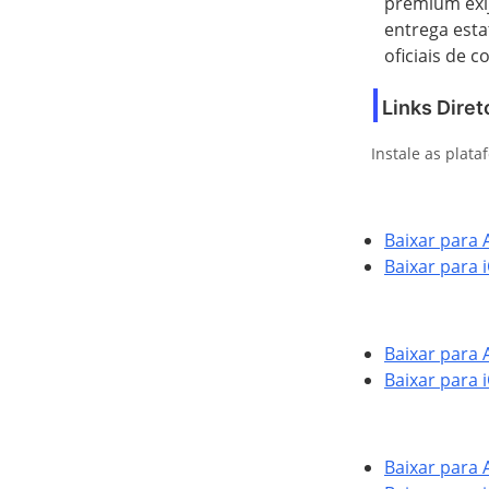
premium exij
entrega estat
oficiais de 
Links Diret
Instale as plata
Baixar para 
Baixar para 
Baixar para 
Baixar para 
Baixar para 