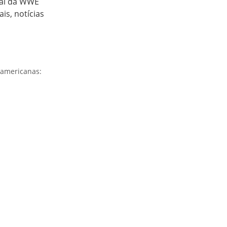
cial da WWE
is, notícias
s americanas: