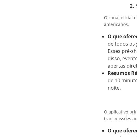
2.
O canal oficial
americanos.
O que ofere
de todos os
Esses pré-sh
disso, event
abertas dire
Resumos Rá
de 10 minuto
noite.
O aplicativo pr
transmissões ao
O que ofere