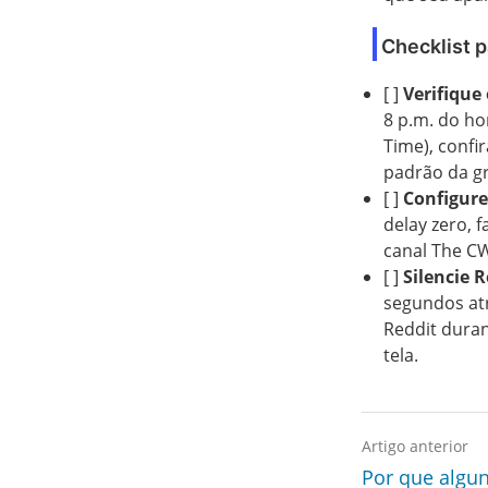
Checklist 
[ ]
Verifique 
8 p.m. do ho
Time), confi
padrão da gr
[ ]
Configure
delay zero, 
canal The CW
[ ]
Silencie R
segundos atr
Reddit duran
tela.
Artigo anterior
Por que algu