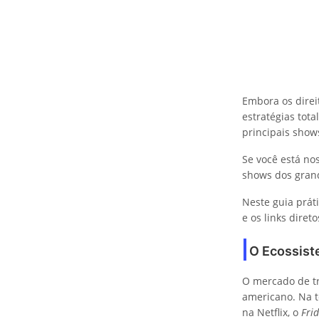
Embora os direit
estratégias tot
principais show
Se você está no
shows dos grand
Neste guia prát
e os links diret
O Ecossis
O mercado de tr
americano. Na t
na Netflix, o
Fri