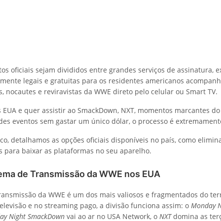
os oficiais sejam divididos entre grandes serviços de assinatura, 
almente legais e gratuitas para os residentes americanos acompan
s, nocautes e reviravistas da WWE direto pelo celular ou Smart TV.
s EUA e quer assistir ao SmackDown, NXT, momentos marcantes do
es eventos sem gastar um único dólar, o processo é extremament
ico, detalhamos as opções oficiais disponíveis no país, como elimi
os para baixar as plataformas no seu aparelho.
tema de Transmissão da WWE nos EUA
ansmissão da WWE é um dos mais valiosos e fragmentados do terr
elevisão e no streaming pago, a divisão funciona assim: o
Monday N
day Night SmackDown
vai ao ar no USA Network, o
NXT
domina as ter