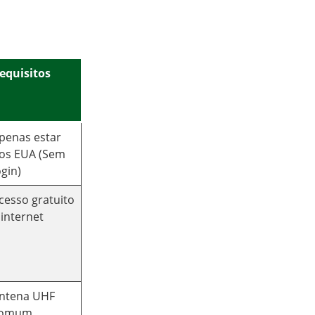
equisitos
penas estar
os EUA (Sem
ogin)
cesso gratuito
 internet
ntena UHF
omum