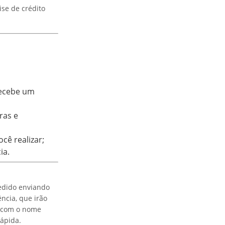
ise de crédito
recebe um
ras e
cê realizar;
ia.
pedido enviando
ncia, que irão
a com o nome
rápida.