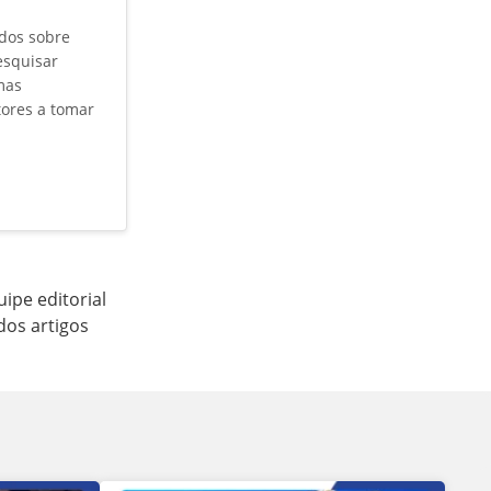
údos sobre
esquisar
mas
tores a tomar
ipe editorial
dos artigos