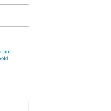
icard
Gold