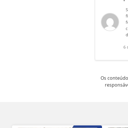
S
f
f
c
d
6 
Os conteúdos
responsáve