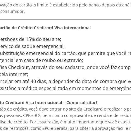
vação do cartão, o limite é estabelecido pelo banco depois da anál
e consumidor.
rtão de Crédito Credicard Visa Internacional
etshoes de 15% do seu site;
erviço de saque emergencial;
ubstituição emergencial do cartão, que permite que você 
encial em caso de roubo ou extravio;
isa Checkout, através do seu cadastro, onde você faz comp
la internet;
arcelar em até 40 dias, a depender da data de compra que vo
assistência médica especializada em momentos de emergênc
to Credicard Visa Internacional – Como solicitar?
tão de crédito, você deve entrar no site da Credicard e realizar o 
 pessoais, CPF e RG, bem como comprovante de renda e de residê
lise de crédito. Por essa razão, é muito importante que você estej
 de restrições, como SPC e Serasa, para obter a aprovação fácil e 