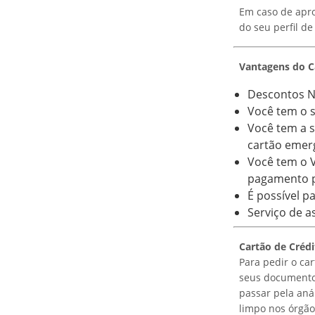
Em caso de apro
do seu perfil d
Vantagens do Ca
Descontos N
Você tem o s
Você tem a s
cartão emerg
Você tem o V
pagamento pe
É possível p
Serviço de 
Cartão de Crédi
Para pedir o car
seus documentos
passar pela aná
limpo nos órgãos