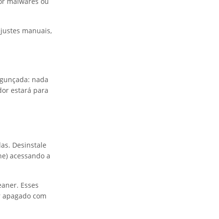
por malwares ou
justes manuais,
agunçada: nada
dor estará para
as. Desinstale
he) acessando a
eaner. Esses
er apagado com