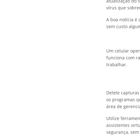
atualização do 
vírus que sobre
A boa notícia é
sem custo algu
Um celular ope
funciona com ra
trabalhar.
Delete capturas
os programas qu
área de gerenc
Utilize ferrame
assistentes vir
segurança, sem 