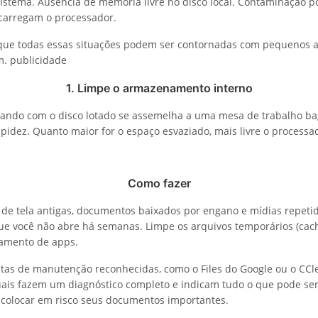
sistema. Ausência de memória livre no disco local. Contaminação 
carregam o processador.
 que todas essas situações podem ser contornadas com pequenos a
m. publicidade
1. Limpe o armazenamento interno
rando com o disco lotado se assemelha a uma mesa de trabalho b
pidez. Quanto maior for o espaço esvaziado, mais livre o processa
Como fazer
 de tela antigas, documentos baixados por engano e mídias repetid
e você não abre há semanas. Limpe os arquivos temporários (cac
iamento de apps.
ntas de manutenção reconhecidas, como o Files do Google ou o CCl
tuais fazem um diagnóstico completo e indicam tudo o que pode s
colocar em risco seus documentos importantes.