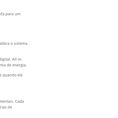
refa para um
libra o sistema.
ital. All-in-
mia de energia.
e quando ele
amentais. Cada
rias de