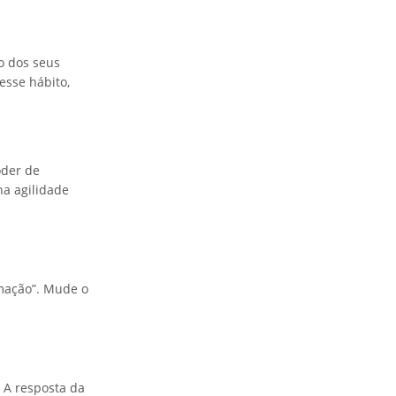
o dos seus
esse hábito,
oder de
a agilidade
imação”. Mude o
 A resposta da