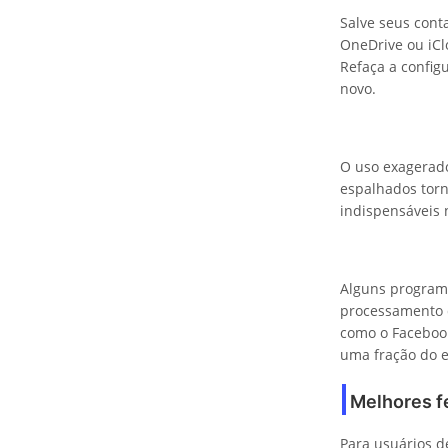
Salve seus cont
OneDrive ou iCl
Refaça a config
novo.
O uso exagerad
espalhados torn
indispensáveis 
Alguns progra
processamento d
como o Facebook
uma fração do e
Melhores f
Para usuários d