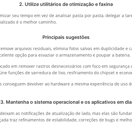
2. Utilize utilitários de otimização e faxina
imizar seu tempo em vez de analisar pasta por pasta, delegar a ta
cializado é o melhor caminho.
Principais sugestões
remove arquivos residuais, elimina fotos salvas em duplicidade e ca
celente opção para esvaziar o armazenamento e poupar a bateria.
ocado em remover rastros desnecessários com foco em segurança dig
úne funções de varredura de lixo, resfriamento do chipset e econo
s conseguem devolver ao hardware a mesma experiência de uso d
3. Mantenha o sistema operacional e os aplicativos em dia
deixam as notificações de atualização de lado, mas elas são fund
çada traz refinamentos de estabilidade, correções de bugs e melho