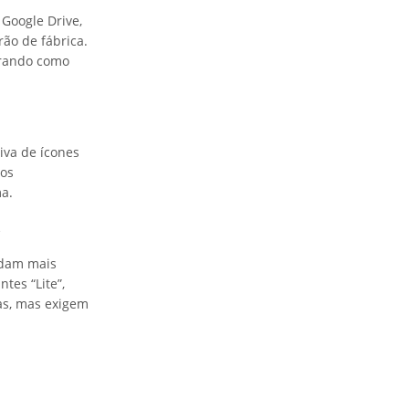
Google Drive,
ão de fábrica.
perando como
iva de ícones
hos
ma.
s
ndam mais
tes “Lite”,
as, mas exigem