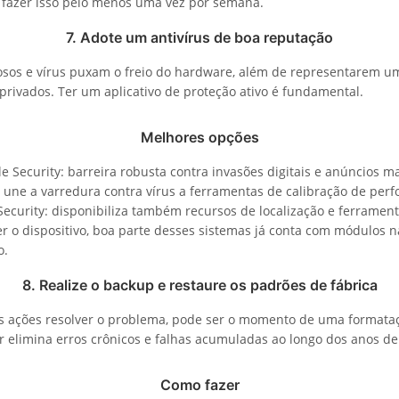
é fazer isso pelo menos uma vez por semana.
7. Adote um antivírus de boa reputação
osos e vírus puxam o freio do hardware, além de representarem u
privados. Ter um aplicativo de proteção ativo é fundamental.
Melhores opções
 Security: barreira robusta contra invasões digitais e anúncios ma
: une a varredura contra vírus a ferramentas de calibração de per
ecurity: disponibiliza também recursos de localização e ferramenta
r o dispositivo, boa parte desses sistemas já conta com módulos n
o.
8. Realize o backup e restaure os padrões de fábrica
 ações resolver o problema, pode ser o momento de uma formataç
ar elimina erros crônicos e falhas acumuladas ao longo dos anos de
Como fazer