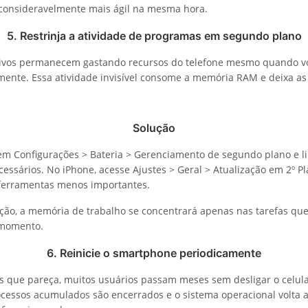
á consideravelmente mais ágil na mesma hora.
5. Restrinja a atividade de programas em segundo plano
ativos permanecem gastando recursos do telefone mesmo quando vo
amente. Essa atividade invisível consome a memória RAM e deixa as
Solução
em Configurações > Bateria > Gerenciamento de segundo plano e li
cessários. No iPhone, acesse Ajustes > Geral > Atualização em 2º Pl
 ferramentas menos importantes.
ção, a memória de trabalho se concentrará apenas nas tarefas que
 momento.
6. Reinicie o smartphone periodicamente
s que pareça, muitos usuários passam meses sem desligar o celular
ocessos acumulados são encerrados e o sistema operacional volta 