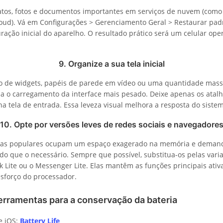
atos, fotos e documentos importantes em serviços de nuvem (como 
oud). Vá em Configurações > Gerenciamento Geral > Restaurar padr
uração inicial do aparelho. O resultado prático será um celular o
9. Organize a sua tela inicial
o de widgets, papéis de parede em vídeo ou uma quantidade mass
a o carregamento da interface mais pesado. Deixe apenas os atal
na tela de entrada. Essa leveza visual melhora a resposta do siste
10. Opte por versões leves de redes sociais e navegadore
mas populares ocupam um espaço exagerado na memória e dema
o que o necessário. Sempre que possível, substitua-os pelas varian
 Lite ou o Messenger Lite. Elas mantêm as funções principais ativ
sforço do processador.
erramentas para a conservação da bateria
e iOS:
Battery Life