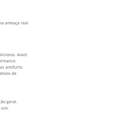
ma ameaça real
liciosos. Avast
formance.
s antifurto.
ativos de
ão geral.
 uso.