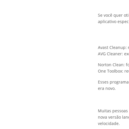
Se você quer ot
aplicativo espe
Avast Cleanup: 
AVG Cleaner: ex
Norton Clean: f
One Toolbox: re
Esses programa
era novo.
Muitas pessoas 
nova versão lan
velocidade.