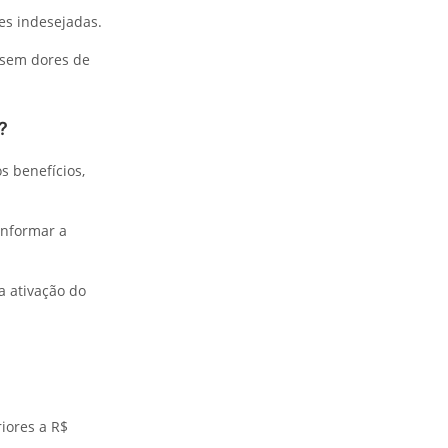
es indesejadas.
, sem dores de
?
s benefícios,
informar a
 ativação do
iores a R$