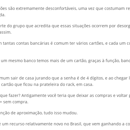
ções são extremamente desconfortáveis, uma vez que costumam r
da.
parte do grupo que acredita que essas situações ocorrem por desor
assim.
m tantas contas bancárias é comum ter vários cartões, e cada um
 um mesmo banco temos mais de um cartão, graças à função, band
mum sair de casa jurando que a senha é de 4 dígitos, e ao chegar 
cartão que ficou na prateleira do rack, em casa.
 que fazer? Antigamente você teria que deixar as compras e voltar p
= sem compra.
unção de aproximação, tudo isso mudou.
 um recurso relativamente novo no Brasil, que vem ganhando a co