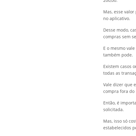
200,00.
Mas, esse valor
no aplicativo.
Desse modo, cas
compras sem sen
E o mesmo vale 
também pode.
Existem casos o
todas as transa
Vale dizer que 
compra fora do
Então, é import
solicitada.
Mas, isso só co
estabelecidos pe