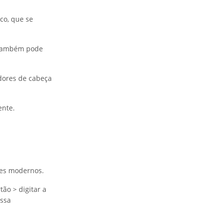
co, que se
o também pode
dores de cabeça
ente.
ões modernos.
ão > digitar a
essa