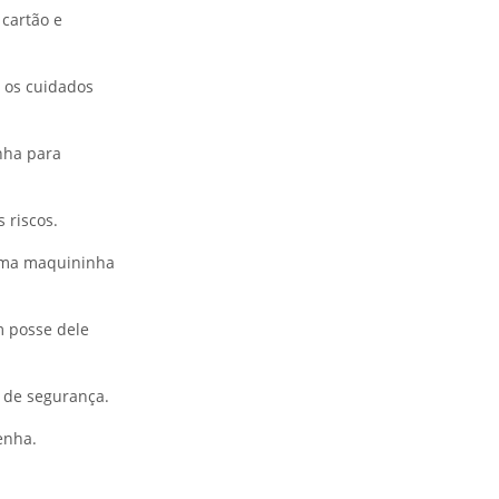
cartão e
 os cuidados
nha para
 riscos.
 uma maquininha
m posse dele
s de segurança.
enha.