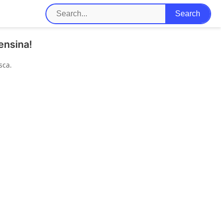
ensina!
sca.