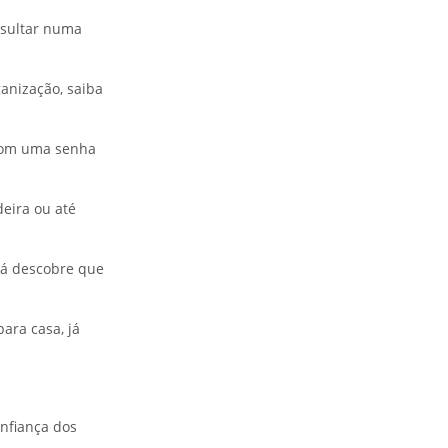
esultar numa
ganização, saiba
 com uma senha
eira ou até
lá descobre que
ara casa, já
nfiança dos