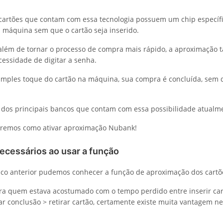
 cartões que contam com essa tecnologia possuem um chip específi
máquina sem que o cartão seja inserido.
 além de tornar o processo de compra mais rápido, a aproximaçã
essidade de digitar a senha.
mples toque do cartão na máquina, sua compra é concluída, sem 
dos principais bancos que contam com essa possibilidade atualm
veremos como ativar aproximação Nubank!
ecessários ao usar a função
ico anterior pudemos conhecer a função de aproximação dos cart
a quem estava acostumado com o tempo perdido entre inserir cart
r conclusão > retirar cartão, certamente existe muita vantagem n