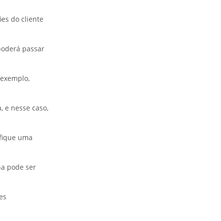
es do cliente
poderá passar
 exemplo,
 e nesse caso,
ifique uma
ha pode ser
es