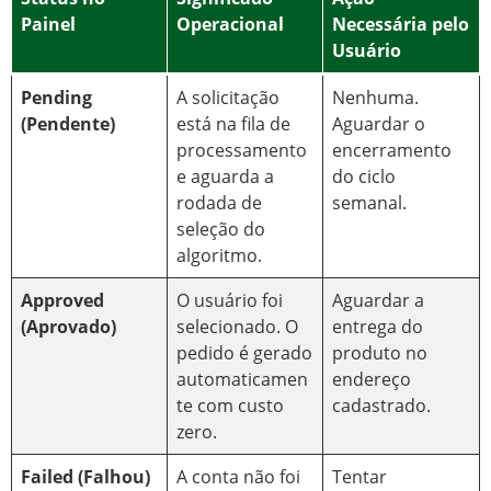
Painel
Operacional
Necessária pelo
Usuário
Pending
A solicitação
Nenhuma.
(Pendente)
está na fila de
Aguardar o
processamento
encerramento
e aguarda a
do ciclo
rodada de
semanal.
seleção do
algoritmo.
Approved
O usuário foi
Aguardar a
(Aprovado)
selecionado. O
entrega do
pedido é gerado
produto no
automaticamen
endereço
te com custo
cadastrado.
zero.
Failed (Falhou)
A conta não foi
Tentar