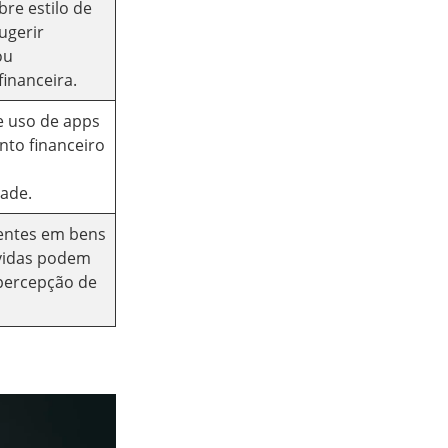
re estilo de
ugerir
ou
financeira.
e uso de apps
nto financeiro
dade.
entes em bens
ívidas podem
 percepção de