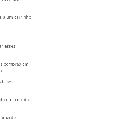
ns a um carrinho
ar esses
faz compras em
a.
ode ser
ndo um “retrato
rtamento