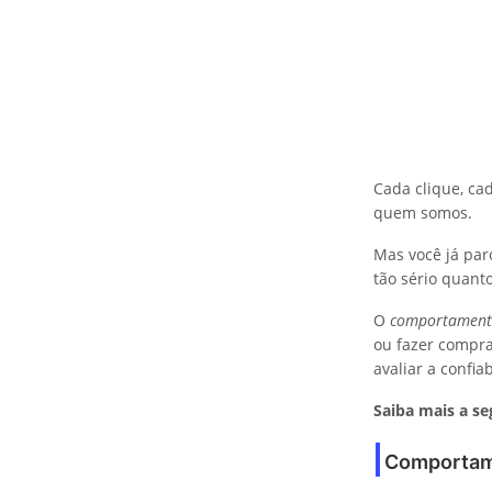
Cada clique, ca
quem somos.
Mas você já par
tão sério quanto
O
comportamento
ou fazer compras
avaliar a confi
Saiba mais a se
Comportame