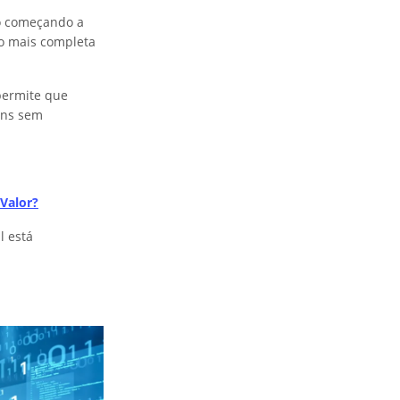
tão começando a
ão mais completa
ermite que
ens sem
Valor?
l está