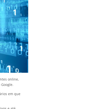
ntes online,
 Google.
rários em que
ivos e até