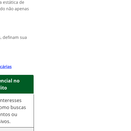
a estática de
ando não apenas
s, definam sua
cárias
ncial no
dito
interesses
 como buscas
entos ou
ivos.