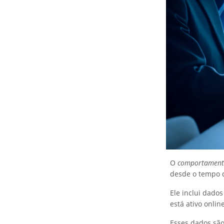
O
comportamento
desde o tempo q
Ele inclui dados
está ativo onli
Esses dados são