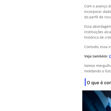
Com o avanço da 
incorporar dado
do perfil de ri
Essa abordagem
instituições al
histórico de cré
Contudo, essa i
Veja também:
C
Vamos mergulha
moldando o futu
O que é co