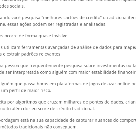
edes sociais.
ando você pesquisa “melhores cartões de crédito” ou adiciona ite
ne, essas ações podem ser registradas e analisadas.
os ocorre de forma quase invisível.
hs utilizam ferramentas avançadas de análise de dados para mape
e extrair padrões relevantes.
ma pessoa que frequentemente pesquisa sobre investimentos ou 
ode ser interpretada como alguém com maior estabilidade financeir
 alguém que passa horas em plataformas de jogos de azar online p
 um perfil de maior risco.
feita por algoritmos que cruzam milhares de pontos de dados, cria
 muito além do seu score de crédito tradicional.
abordagem está na sua capacidade de capturar nuances do compo
métodos tradicionais não conseguem.