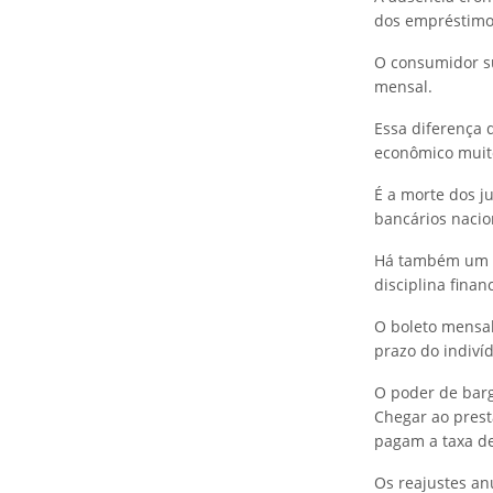
dos empréstimo
O consumidor su
mensal.
Essa diferença d
econômico muito
É a morte dos j
bancários nacio
Há também um be
disciplina finan
O boleto mensa
prazo do indiví
O poder de barg
Chegar ao prest
pagam a taxa de
Os reajustes an