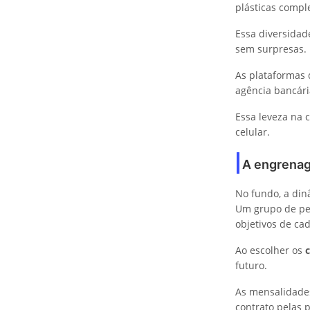
plásticas compl
Essa diversidad
sem surpresas.
As plataformas 
agência bancári
Essa leveza na 
celular.
A engrenag
No fundo, a din
Um grupo de pes
objetivos de cad
Ao escolher os
c
futuro.
As mensalidades
contrato pelas p