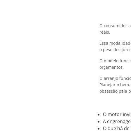
O consumidor at
reais.
Essa modalidade
o peso dos juros
O modelo funcio
orçamentos.
O arranjo func
Planejar o bem-
obsessão pela p
O motor invi
A engrenage
O que há de 