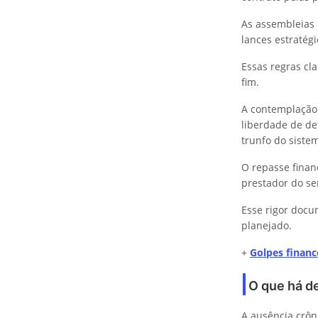
As assembleias 
lances estratégi
Essas regras cla
fim.
A contemplação 
liberdade de de
trunfo do siste
O repasse finan
prestador do se
Esse rigor docu
planejado.
+
Golpes financ
O que há de
A ausência crôn