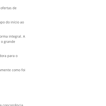
ofertas de
mpo do início ao
orma integral. A
é o grande
dora para o
tamente como foi
a concorrência