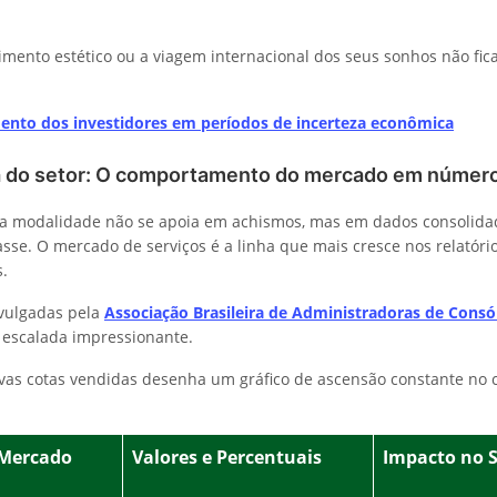
imento estético ou a viagem internacional dos seus sonhos não fi
nto dos investidores em períodos de incerteza econômica
a do setor: O comportamento do mercado em númer
sa modalidade não se apoia em achismos, mas em dados consolida
asse. O mercado de serviços é a linha que mais cresce nos relatório
s.
ivulgadas pela
Associação Brasileira de Administradoras de Consó
 escalada impressionante.
as cotas vendidas desenha um gráfico de ascensão constante no 
 Mercado
Valores e Percentuais
Impacto no S