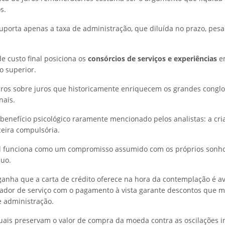
s.
porta apenas a taxa de administração, que diluída no prazo, pesa
e custo final posiciona os
consórcios de serviços e experiências
e
 superior.
uros sobre juros que historicamente enriquecem os grandes cong
nais.
nefício psicológico raramente mencionado pelos analistas: a cr
ceira compulsória.
l funciona como um compromisso assumido com os próprios sonho
duo.
anha que a carta de crédito oferece na hora da contemplação é av
ador de serviço com o pagamento à vista garante descontos que m
 administração.
uais preservam o valor de compra da moeda contra as oscilações in