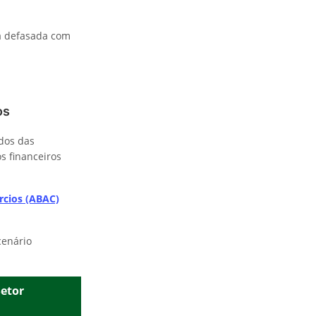
ca defasada com
os
dos das
s financeiros
rcios (ABAC)
cenário
etor