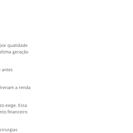
 por qualidade
última geração
 antes
 drenam a renda
zo exige. Essa
to financeiro
cirurgias