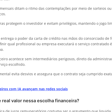
mensais ditam o ritmo das contemplações por meio de sorteios ou 
cos.
ras protegem o investidor e evitam privilégios, mantendo o jogo li
entrega o poder da carta de crédito nas mãos do consorciado de f
finir qual profissional ou empresa executará o serviço contratado 
ma.
ceiro acontece sem intermediários perigosos, direto da administra
rviço escolhido.
mental evita desvios e assegura que o contrato seja cumprido exa
eiros com IA avançam nas redes sociais
 real valor nessa escolha financeira?
ica de juros remuneratórios costuma ser o argumento que liquida 