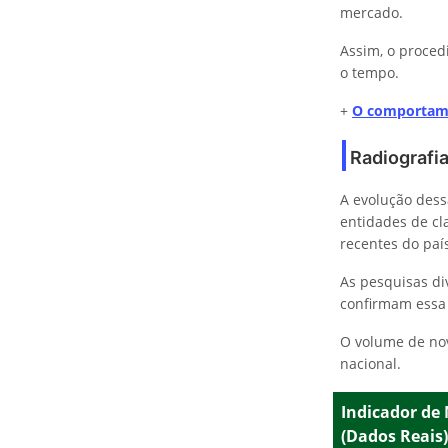
mercado.
Assim, o proced
o tempo.
+
O comportame
Radiografi
A evolução des
entidades de cl
recentes do paí
As pesquisas d
confirmam essa
O volume de nov
nacional.
Indicador de
(Dados Reais)