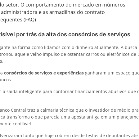
 do setor: O comportamento do mercado em números
 administradora e as armadilhas do contrato
requentes (FAQ)
isível por trás da alta dos consórcios de serviços
rigante na forma como lidamos com o dinheiro atualmente. A busca
stronou aquele velho impulso de ostentar carros ou eletrônicos de 
s.
os
consórcios de serviços e experiências
ganharam um espaço que
ancos.
m a saída inteligente para contornar financiamentos abusivos que
anco Central traz a calmaria técnica que o investidor de médio pra
ica transforma o que parecia uma aposta antiga em um planejamen
ente confiável.
lverizaram tanto que hoje cobrem desde festas de debutantes até 