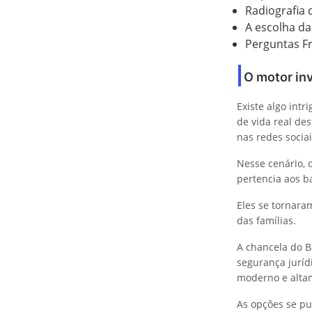
Radiografia
A escolha da
Perguntas F
O motor inv
Existe algo int
de vida real de
nas redes sociai
Nesse cenário, 
pertencia aos b
Eles se tornara
das famílias.
A chancela do B
segurança juríd
moderno e altam
As opções se pu