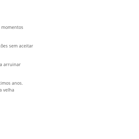
de momentos
ções sem aceitar
a arruinar
timos anos.
a velha