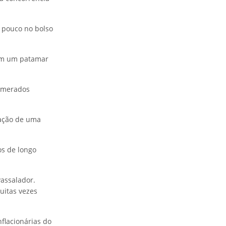
 pouco no bolso
m um patamar
lomerados
iação de uma
s de longo
assalador.
uitas vezes
flacionárias do