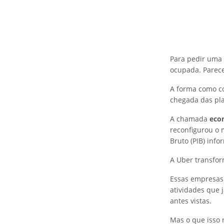
Para pedir uma p
ocupada. Parece
A forma como c
chegada das pla
A chamada
eco
reconfigurou o 
Bruto (PIB) info
A Uber transfor
Essas empresas
atividades que
antes vistas.
Mas o que isso 