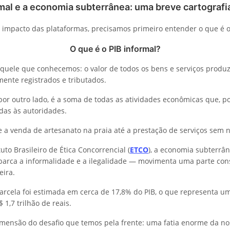
mal e a economia subterrânea: uma breve cartografi
 impacto das plataformas, precisamos primeiro entender o que é o
O que é o PIB informal?
aquele que conhecemos: o valor de todos os bens e serviços produz
ente registrados e tributados.
 por outro lado, é a soma de todas as atividades econômicas que, p
das às autoridades.
e a venda de artesanato na praia até a prestação de serviços sem no
uto Brasileiro de Ética Concorrencial (
ETCO
), a economia subterr
barca a informalidade e a ilegalidade — movimenta uma parte con
eira.
arcela foi estimada em cerca de 17,8% do PIB, o que representa u
 1,7 trilhão de reais.
imensão do desafio que temos pela frente: uma fatia enorme da n