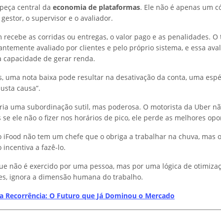
 peça central da
economia de plataformas
. Ele não é apenas um c
gestor, o supervisor e o avaliador.
 recebe as corridas ou entregas, o valor pago e as penalidades. O 
tantemente avaliado por clientes e pelo próprio sistema, e essa ava
 capacidade de gerar renda.
, uma nota baixa pode resultar na desativação da conta, uma espé
usta causa”.
ria uma subordinação sutil, mas poderosa. O motorista da Uber nã
s se ele não o fizer nos horários de pico, ele perde as melhores op
 iFood não tem um chefe que o obriga a trabalhar na chuva, mas 
incentiva a fazê-lo.
ue não é exercido por uma pessoa, mas por uma lógica de otimizaçã
es, ignora a dimensão humana do trabalho.
a Recorrência: O Futuro que Já Dominou o Mercado