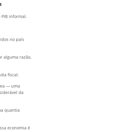
a
 PIB informal.
idos no país
or alguma razão,
ta fiscal.
ânea — uma
siderável da
ma quantia
ossa economia é