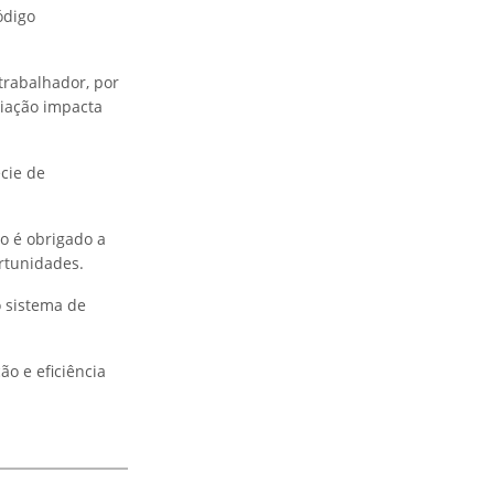
ódigo
trabalhador, por
liação impacta
cie de
o é obrigado a
ortunidades.
o sistema de
o e eficiência