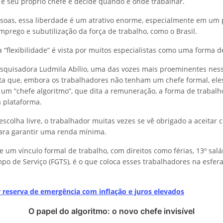
, é seu próprio chefe e decide quando e onde trabalhar.
soas, essa liberdade é um atrativo enorme, especialmente em um 
mprego e subutilização da força de trabalho, como o Brasil.
a “flexibilidade” é vista por muitos especialistas como uma forma d
esquisadora Ludmila Abílio, uma das vozes mais proeminentes nes
ta que, embora os trabalhadores não tenham um chefe formal, ele
 um “chefe algoritmo”, que dita a remuneração, a forma de trabalh
 plataforma.
scolha livre, o trabalhador muitas vezes se vê obrigado a aceitar 
ara garantir uma renda mínima.
e um vínculo formal de trabalho, com direitos como férias, 13º sal
po de Serviço (FGTS), é o que coloca esses trabalhadores na esfer
reserva de emergência com inflação e juros elevados
O papel do algoritmo: o novo chefe invisível