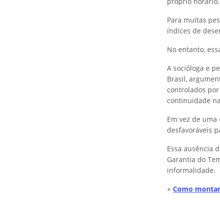
próprio horário
Para muitas pes
índices de dese
No entanto, ess
A socióloga e p
Brasil, argumen
controlados por
continuidade na
Em vez de uma e
desfavoráveis p
Essa ausência d
Garantia do Tem
informalidade.
+
Como montar 