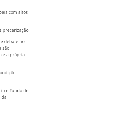
país com altos
e precarização.
se debate no
s são
o e a própria
condições
ário e Fundo de
a da