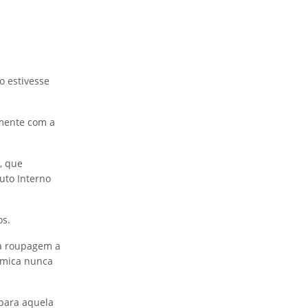
o estivesse
mente com a
, que
uto Interno
os.
a roupagem a
âmica nunca
 para aquela