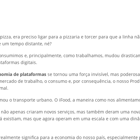
izza, era preciso ligar para a pizzaria e torcer para que a linha nã
 um tempo distante, né?
onsumimos e, principalmente, como trabalhamos, mudou drastica
taformas digitais.
nomia de plataformas
se tornou uma força invisível, mas poderosa
mercado de trabalho, o consumo e, por consequência, o nosso Prod
rmal.
mou o transporte urbano. O iFood, a maneira como nos alimentam
 não apenas criaram novos serviços, mas também deram uma nov
 já existiam, mas que agora operam em uma escala e com uma din
realmente significa para a economia do nosso país, especialmente