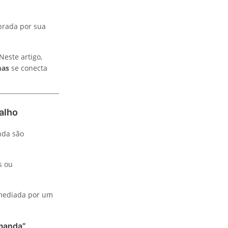
brada por sua
este artigo,
mas
se conecta
alho
nda são
s ou
 mediada por um
emanda”