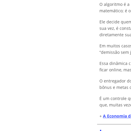
O algoritmo é a
matemático; é o 
Ele decide quem
sua vez, é cons
diretamente sua
Em muitos casos
“demissão sem j
Essa dinâmica c
ficar online, ma
O entregador do
bônus e metas o 
É um controle q
que, muitas vez
+
A Economia d