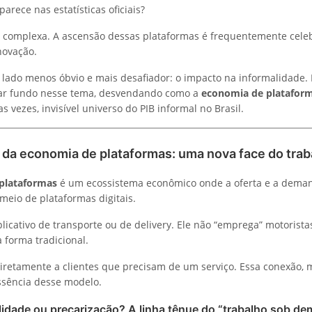
arece nas estatísticas oficiais?
 complexa. A ascensão dessas plataformas é frequentemente cele
inovação.
lado menos óbvio e mais desafiador: o impacto na informalidade. N
r fundo nesse tema, desvendando como a
economia de platafor
as vezes, invisível universo do PIB informal no Brasil.
 da economia de plataformas: uma nova face do trab
plataformas
é um ecossistema econômico onde a oferta e a dema
meio de plataformas digitais.
icativo de transporte ou de delivery. Ele não “emprega” motorista
 forma tradicional.
diretamente a clientes que precisam de um serviço. Essa conexão,
essência desse modelo.
ilidade ou precarização? A linha tênue do “trabalho sob d