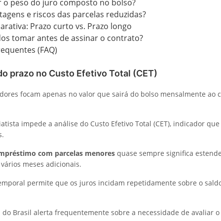
r o peso do juro composto no bolso?
tagens e riscos das parcelas reduzidas?
rativa: Prazo curto vs. Prazo longo
os tomar antes de assinar o contrato?
requentes (FAQ)
o prazo no Custo Efetivo Total (CET)
ores focam apenas no valor que sairá do bolso mensalmente ao co
atista impede a análise do Custo Efetivo Total (CET), indicador qu
s.
mpréstimo com parcelas menores
quase sempre significa estend
 vários meses adicionais.
emporal permite que os juros incidam repetidamente sobre o sald
 do Brasil alerta frequentemente sobre a necessidade de avaliar o