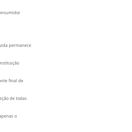
consumidor
ívida permanece
nstituição
nte final de
jeção de todas
 apenas o