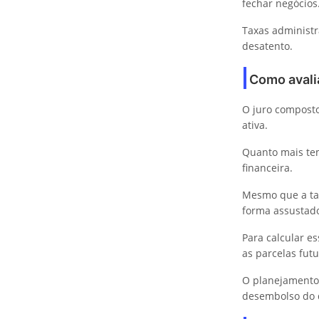
fechar negócios
Taxas administr
desatento.
Como avali
O juro compost
ativa.
Quanto mais tem
financeira.
Mesmo que a tax
forma assustad
Para calcular es
as parcelas futu
O planejamento f
desembolso do d