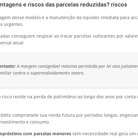
ntagens e riscos das parcelas reduzidas? riscos
tagem desse modelo é a manutenção da liquidez imediata para ar
s urgentes.
dadas conseguem respirar ao trocar parcelas sufocantes por valor
ensal atual.
ortante:
A margem consignável máxima permitida por lei visa justamen
amiliar contra o superendividamento severo.
 o risco reside na perda de patrimônio ao longo dos anos por conta 
rédito compromete sua renda futura por períodos longos, engessa
investimento e consumo.
mpréstimo com parcelas menores
sem necessidade real gera um r