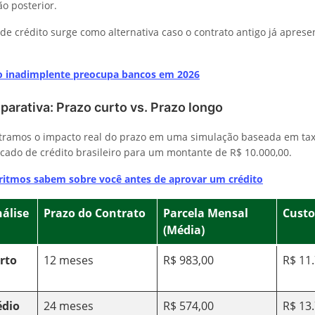
ão posterior.
 de crédito surge como alternativa caso o contrato antigo já apres
do inadimplente preocupa bancos em 2026
arativa: Prazo curto vs. Prazo longo
tramos o impacto real do prazo em uma simulação baseada em ta
cado de crédito brasileiro para um montante de R$ 10.000,00.
ritmos sabem sobre você antes de aprovar um crédito
álise
Prazo do Contrato
Parcela Mensal
Custo
(Média)
rto
12 meses
R$ 983,00
R$ 11
édio
24 meses
R$ 574,00
R$ 13