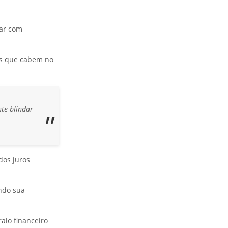
car com
es que cabem no
te blindar
dos juros
ndo sua
alo financeiro