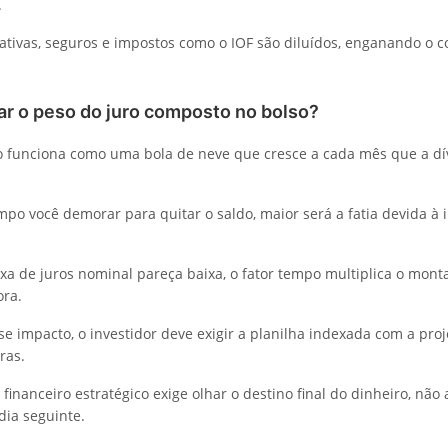
.
ativas, seguros e impostos como o IOF são diluídos, enganando o 
ar o peso do juro composto no bolso?
o funciona como uma bola de neve que cresce a cada mês que a d
po você demorar para quitar o saldo, maior será a fatia devida à i
a de juros nominal pareça baixa, o fator tempo multiplica o monta
ora.
se impacto, o investidor deve exigir a planilha indexada com a pro
ras.
inanceiro estratégico exige olhar o destino final do dinheiro, não
ia seguinte.