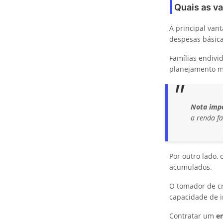
Quais as va
A principal van
despesas básica
Famílias endivi
planejamento m
Nota imp
a renda f
Por outro lado,
acumulados.
O tomador de c
capacidade de 
Contratar um
e