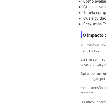
Como avalia
Quais as van
Tabela compa
Quais cuidad
Perguntas F
O impacto d
Muitos consumid
no mercado.
Essa visão imedi
taxas e encargo
Optar por um
e
de quitação por
Essa extensão t
restante.
O Banco Central