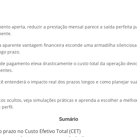
nto aperta, reduzir a prestação mensal parece a saída perfeita pa
mente.
a aparente vantagem financeira esconde uma armadilha silencios
ngo prazo.
 de pagamento eleva drasticamente o custo total da operação devid
entes.
ocê entenderá o impacto real dos prazos longos e como planejar su
cos ocultos, veja simulações práticas e aprenda a escolher a melho
 perfil.
Sumário
 prazo no Custo Efetivo Total (CET)