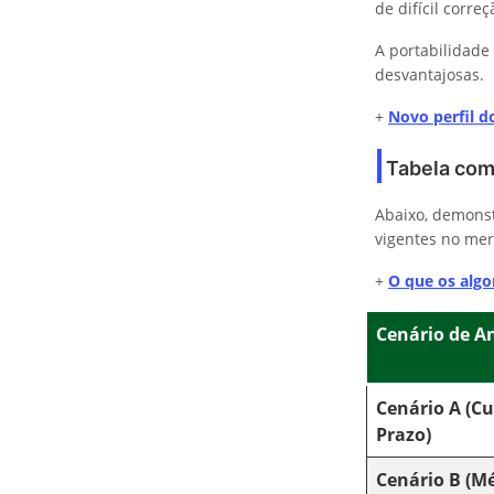
de difícil correç
A portabilidade
desvantajosas.
+
Novo perfil 
Tabela comp
Abaixo, demons
vigentes no mer
+
O que os algo
Cenário de An
Cenário A (Cu
Prazo)
Cenário B (M