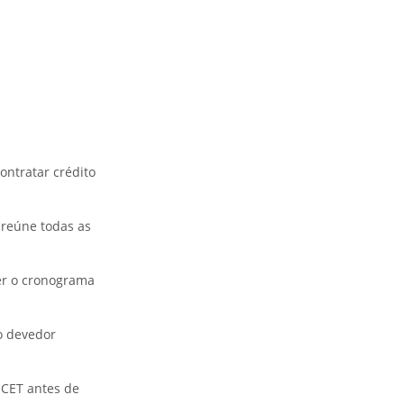
ntratar crédito
e reúne todas as
er o cronograma
o devedor
 CET antes de