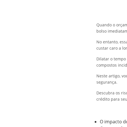
Quando o orçame
bolso imediata
No entanto, ess
custar caro a lo
Dilatar o tempo
compostos incid
Neste artigo, v
segurança.
Descubra os ris
crédito para seu
O impacto do