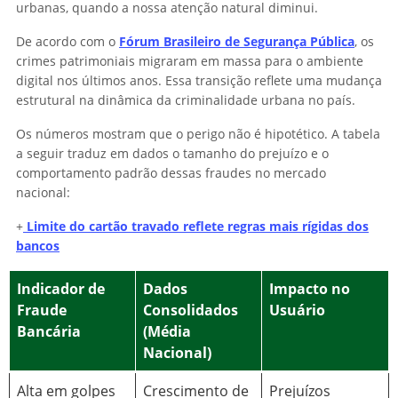
urbanas, quando a nossa atenção natural diminui.
De acordo com o
Fórum Brasileiro de Segurança Pública
, os
crimes patrimoniais migraram em massa para o ambiente
digital nos últimos anos. Essa transição reflete uma mudança
estrutural na dinâmica da criminalidade urbana no país.
Os números mostram que o perigo não é hipotético. A tabela
a seguir traduz em dados o tamanho do prejuízo e o
comportamento padrão dessas fraudes no mercado
nacional:
+
Limite do cartão travado reflete regras mais rígidas dos
bancos
Indicador de
Dados
Impacto no
Fraude
Consolidados
Usuário
Bancária
(Média
Nacional)
Alta em golpes
Crescimento de
Prejuízos