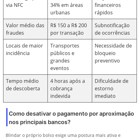
via NFC
34% em áreas
financeiros
urbanas
rápidos
Valor médio das
R$ 150 a R$ 200
Subnotificação
fraudes
por transação
de ocorrências
Locais de maior
Transportes
Necessidade de
incidência
públicos e
bloqueio
grandes
preventivo
eventos
Tempo médio
4 horas após a
Dificuldade de
de descoberta
cobrança
estorno
indevida
imediato
Como desativar o pagamento por aproximação
nos principais bancos?
Blindar o próprio bolso exige uma postura mais ativa e