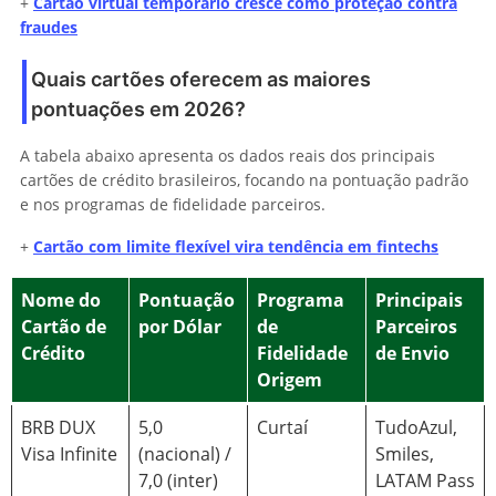
+
Cartão virtual temporário cresce como proteção contra
fraudes
Quais cartões oferecem as maiores
pontuações em 2026?
A tabela abaixo apresenta os dados reais dos principais
cartões de crédito brasileiros, focando na pontuação padrão
e nos programas de fidelidade parceiros.
+
Cartão com limite flexível vira tendência em fintechs
Nome do
Pontuação
Programa
Principais
Cartão de
por Dólar
de
Parceiros
Crédito
Fidelidade
de Envio
Origem
BRB DUX
5,0
Curtaí
TudoAzul,
Visa Infinite
(nacional) /
Smiles,
7,0 (inter)
LATAM Pass