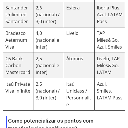
Santander
2,6
Esfera
Iberia Plus,
Unlimited
(nacional) /
Azul, LATAM
Santander
3,0 (inter)
Pass
Bradesco
4,0
Livelo
TAP
Aeternum
(nacional e
Miles&Go,
Visa
inter)
Azul, Smiles
C6 Bank
2,5
Átomos
Livelo, TAP
Carbon
(nacional e
Miles&Go,
Mastercard
inter)
LATAM
Itaú Private
2,5
Itaú
Azul,
Visa Infinite
(nacional) /
Uniclass /
Smiles,
3,0 (inter)
Personnalit
LATAM Pass
é
Como potencializar os pontos com