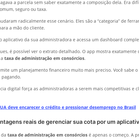
agava a parcela sem saber exatamente a composição dela. Era difíc
comum, seguro ou taxa.
mudaram radicalmente esse cenário. Eles são a “categoria” de ferr
para a mão do cliente.
 o aplicativo da sua administradora e acessa um dashboard comple
es, é possível ver o extrato detalhado. O app mostra exatamente
a a
taxa de administração em consórcios
.
rmite um planejamento financeiro muito mais preciso. Você sabe o 
á pagando.
cia digital força as administradoras a serem mais competitivas e c
EUA deve encarecer o crédito e pressionar desemprego no Brasil
ntagens reais de gerenciar sua cota por um aplicati
a da
taxa de administração em consórcios
é apenas o começo. A pr