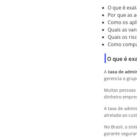
O que é exa
Por que as a
Como os apli
Quais as van
Quais os ris
Como compara
O que é ex
A
taxa de admi
gerencia o grup
Muitas pessoas 
dinheiro empre
A taxa de admin
atrelada ao cust
No Brasil, o sis
garante seguran