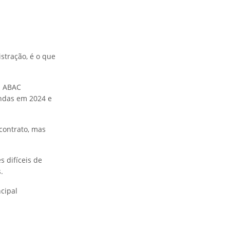
stração, é o que
a ABAC
endas em 2024 e
contrato, mas
 difíceis de
.
ncipal