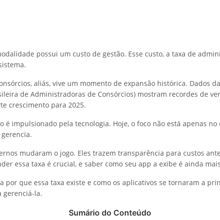
odalidade possui um custo de gestão. Esse custo, a taxa de admini
 sistema.
nsórcios, aliás, vive um momento de expansão histórica. Dados d
sileira de Administradoras de Consórcios) mostram recordes de v
rte crescimento para 2025.
o é impulsionado pela tecnologia. Hoje, o foco não está apenas no 
 gerencia.
ernos mudaram o jogo. Eles trazem transparência para custos antes
nder essa taxa é crucial, e saber como seu app a exibe é ainda mais
a por que essa taxa existe e como os aplicativos se tornaram a pri
 gerenciá-la.
Sumário do Conteúdo