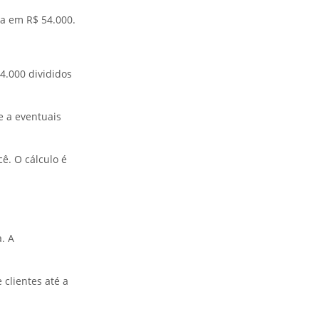
ta em R$ 54.000.
54.000 divididos
e a eventuais
ê. O cálculo é
a. A
 clientes até a