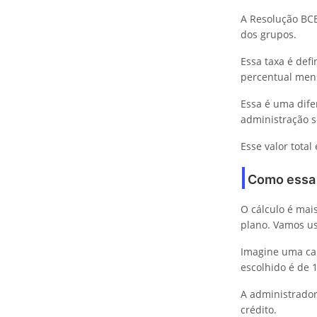
A Resolução BCB
dos grupos.
Essa taxa é defi
percentual mens
Essa é uma difer
administração s
Esse valor total
Como essa t
O cálculo é mai
plano. Vamos us
Imagine uma car
escolhido é de 
A administrado
crédito.