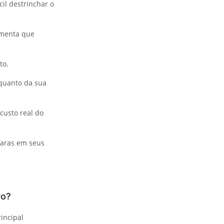
il destrinchar o
amenta que
to.
 quanto da sua
custo real do
laras em seus
vo?
incipal