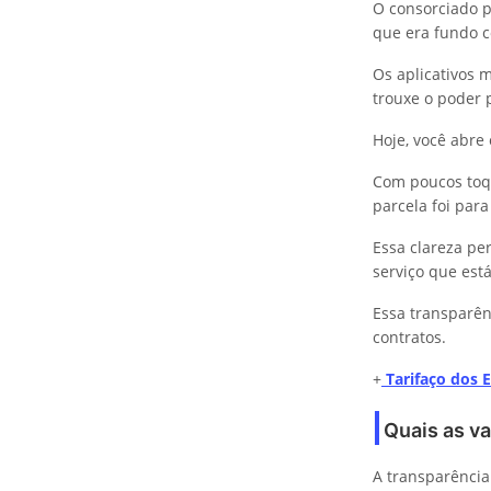
O consorciado p
que era fundo 
Os aplicativos 
trouxe o poder 
Hoje, você abre
Com poucos toqu
parcela foi par
Essa clareza pe
serviço que est
Essa transparên
contratos.
+
Tarifaço dos 
Quais as va
A transparênci