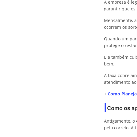
A empresa é leg
garantir que os
Mensalmente, a 
ocorrem os sort
Quando um parti
protege o resta
Ela também cuid
bem.
A taxa cobre ai
atendimento ao 
+
Como Planeja
Como os ap
Antigamente, o c
pelo correio. A 