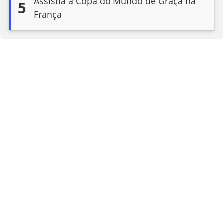
Assistia à Copa do Mundo de Graça na
5
França