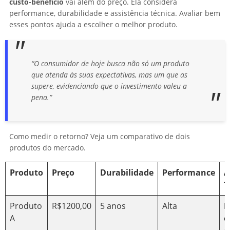
custo-benefício
vai além do preço. Ela considera
performance, durabilidade e assistência técnica. Avaliar bem
esses pontos ajuda a escolher o melhor produto.
“O consumidor de hoje busca não só um produto
que atenda às suas expectativas, mas um que as
supere, evidenciando que o investimento valeu a
pena.”
Como medir o retorno? Veja um comparativo de dois
produtos do mercado.
Produto
Preço
Durabilidade
Performance
A
T
Produto
R$1200,00
5 anos
Alta
D
A
c