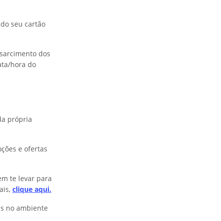
 do seu cartão
ssarcimento dos
ata/hora do
da própria
ções e ofertas
m te levar para
ais,
clique aqui.
as no ambiente