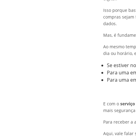
Isso porque bas
compras sejam f
dados.
Mas, é fundame
Ao mesmo temp
dia ou horário,
Se estiver no
Para uma em
Para uma eme
E com o
serviço
mais segurança 
Para receber a 
Aqui, vale falar