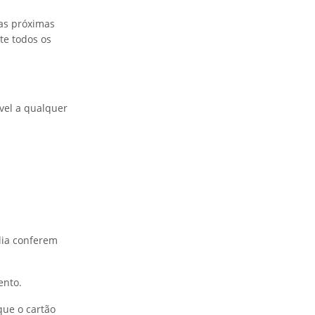
 as próximas
te todos os
vel a qualquer
ília conferem
ento.
 que o cartão