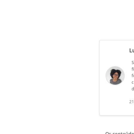
L
S
f
f
c
d
21