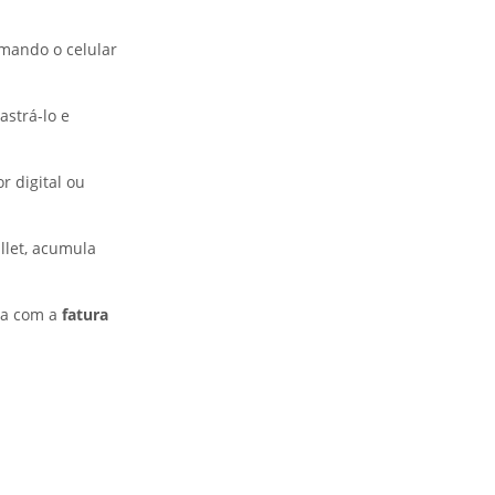
mando o celular
astrá-lo e
r digital ou
let, acumula
lha com a
fatura