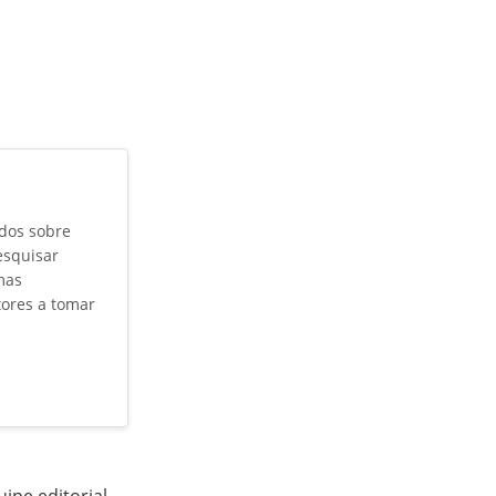
údos sobre
esquisar
mas
tores a tomar