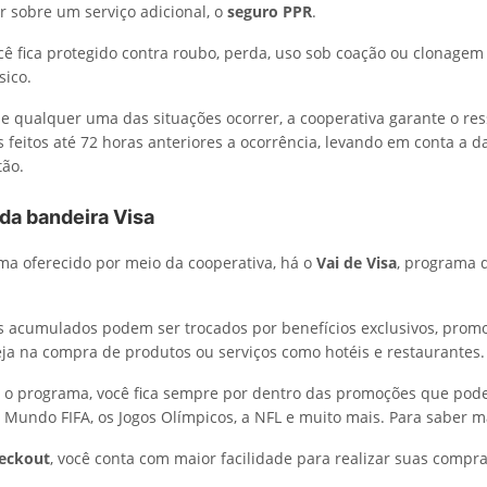
ar sobre um serviço adicional, o
seguro PPR
.
ocê fica protegido contra roubo, perda, uso sob coação ou clonagem
sico.
se qualquer uma das situações ocorrer, a cooperativa garante o re
s feitos até 72 horas anteriores a ocorrência, levando em conta a d
tão.
da bandeira Visa
a oferecido por meio da cooperativa, há o
Vai de Visa
, programa 
s acumulados podem ser trocados por benefícios exclusivos, promo
eja na compra de produtos ou serviços como hotéis e restaurantes.
 o programa, você fica sempre por dentro das promoções que pode
o Mundo FIFA, os Jogos Olímpicos, a NFL e muito mais. Para saber m
heckout
, você conta com maior facilidade para realizar suas compr