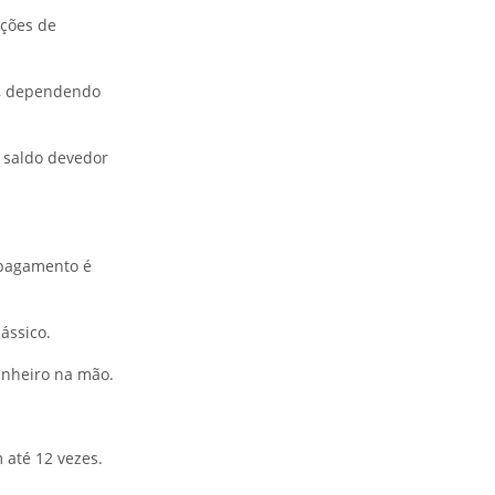
ações de
, dependendo
o saldo devedor
 pagamento é
ássico.
dinheiro na mão.
 até 12 vezes.