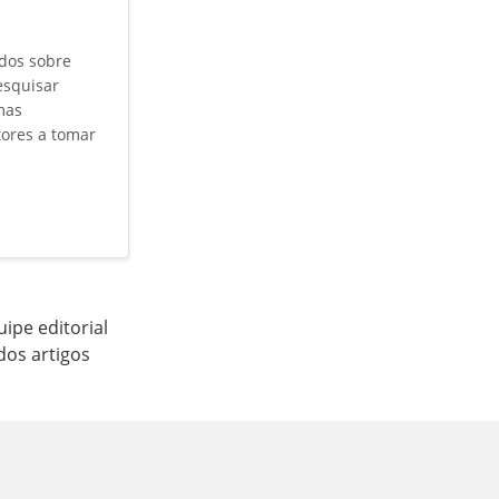
údos sobre
esquisar
mas
tores a tomar
ipe editorial
dos artigos