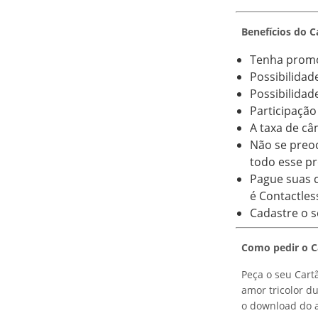
Benefícios do 
Tenha promo
Possibilidad
Possibilidad
Participação
A taxa de c
Não se preoc
todo esse p
Pague suas 
é Contactles
Cadastre o s
Como pedir o C
Peça o seu Cart
amor tricolor d
o download do a