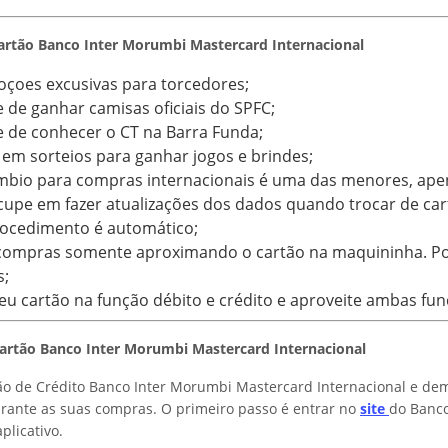
Cartão Banco Inter Morumbi Mastercard Internacional
çoes excusivas para torcedores;
e de ganhar camisas oficiais do SPFC;
e de conhecer o CT na Barra Funda;
 em sorteios para ganhar jogos e brindes;
âmbio para compras internacionais é uma das menores, ape
upe em fazer atualizações dos dados quando trocar de cart
rocedimento é automático;
compras somente aproximando o cartão na maquininha. Po
s;
eu cartão na função débito e crédito e aproveite ambas fun
artão Banco Inter Morumbi Mastercard Internacional
ão de Crédito Banco Inter Morumbi Mastercard Internacional e de
urante as suas compras. O primeiro passo é entrar no
site
do Banco
plicativo.