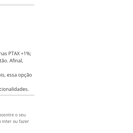
nas PTAX +1%;
ão. Afinal,
is, essa opção
cionalidades.
mosntre o seu
 Inter ou fazer