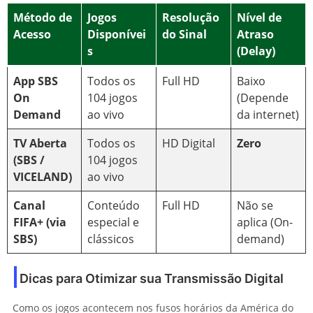
Método de
Jogos
Resolução
Nível de
Acesso
Disponívei
do Sinal
Atraso
s
(Delay)
App SBS
Todos os
Full HD
Baixo
On
104 jogos
(Depende
Demand
ao vivo
da internet)
TV Aberta
Todos os
HD Digital
Zero
(SBS /
104 jogos
VICELAND)
ao vivo
Canal
Conteúdo
Full HD
Não se
FIFA+ (via
especial e
aplica (On-
SBS)
clássicos
demand)
Dicas para Otimizar sua Transmissão Digital
Como os jogos acontecem nos fusos horários da América do