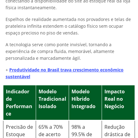
conectando a disponibilidade do site ao estoque real da loja
física instantaneamente.
Espelhos de realidade aumentada nos provadores e telas de
prateleira infinita estendem o catálogo físico sem ocupar
espaço precioso no piso de vendas.
A tecnologia serve como ponte invisível, tornando a
experiência de compra fluida, memorável, altamente
personalizada e marcadamente ágil.
+
Produtividade no Brasil trava crescimento econômico
sustentável
Indicador
Modelo
Modelo
Impacto
de
Tradicional
Híbrido
Real no
Performan
Isolado
Integrado
Negócio
ce
Precisão de
65% a 70%
98% a
Redução
Estoque
de acerto
99.5% de
drástica de