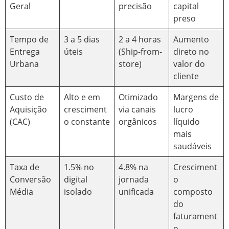
Geral
precisão
capital
preso
Tempo de
3 a 5 dias
2 a 4 horas
Aumento
Entrega
úteis
(Ship-from-
direto no
Urbana
store)
valor do
cliente
Custo de
Alto e em
Otimizado
Margens de
Aquisição
cresciment
via canais
lucro
(CAC)
o constante
orgânicos
líquido
mais
saudáveis
Taxa de
1.5% no
4.8% na
Cresciment
Conversão
digital
jornada
o
Média
isolado
unificada
composto
do
faturament
o