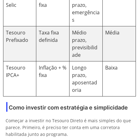
Selic
fixa
prazo,
emergência
s
Tesouro
Taxa fixa
Médio
Média
Prefixado
definida
prazo,
previsibilid
ade
Tesouro
Inflação + %
Longo
Baixa
IPCA+
fixa
prazo,
aposentad
oria
Como investir com estratégia e simplicidade
Começar a investir no Tesouro Direto é mais simples do que
parece. Primeiro, é preciso ter conta em uma corretora
habilitada junto ao programa.