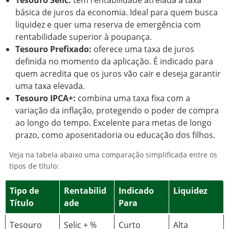
Tesouro Selic:
tem rentabilidade atrelada à taxa
básica de juros da economia. Ideal para quem busca
liquidez e quer uma reserva de emergência com
rentabilidade superior à poupança.
Tesouro Prefixado:
oferece uma taxa de juros
definida no momento da aplicação. É indicado para
quem acredita que os juros vão cair e deseja garantir
uma taxa elevada.
Tesouro IPCA+:
combina uma taxa fixa com a
variação da inflação, protegendo o poder de compra
ao longo do tempo. Excelente para metas de longo
prazo, como aposentadoria ou educação dos filhos.
Veja na tabela abaixo uma comparação simplificada entre os
tipos de título:
Tipo de
Rentabilid
Indicado
Liquidez
Título
ade
Para
Tesouro
Selic + %
Curto
Alta